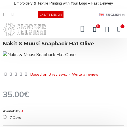
Embroidery &
Textile
Printing
with
Your
Logo –
Fast
Delivery
EUR
ENGLISH
CREATE DESIGN
0
0
Nakit & Muusi Snapback Hat Olive
Based on 0 reviews.
-
Write a review
35.00€
Availabilty
7 Days