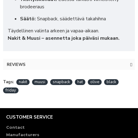
brodeeraus
Säätö:
Snapback, säädettävä takahihna
Täydellinen valinta arkeen ja vapaa-aikaan.
Nakit & Muusi – asennetta joka päiväsi mukaan.
REVIEWS
Tags:
nakit
muusi
snapback
hat
olive
black
friday
CUSTOMER SERVICE
Contact
Manufacturers