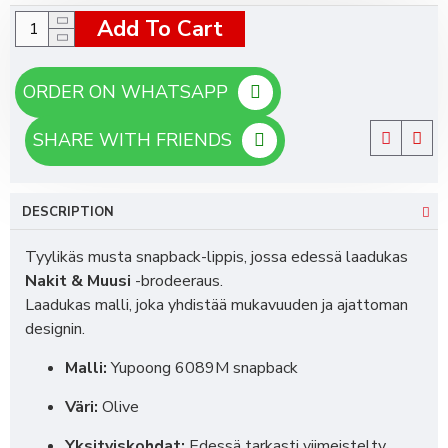
Add To Cart
ORDER ON WHATSAPP
SHARE WITH FRIENDS
DESCRIPTION
Tyylikäs musta snapback-lippis, jossa edessä laadukas
Nakit & Muusi
-brodeeraus.
Laadukas malli, joka yhdistää mukavuuden ja ajattoman
designin.
Malli:
Yupoong 6089M snapback
Väri:
Olive
Yksityiskohdat:
Edessä tarkasti viimeistelty