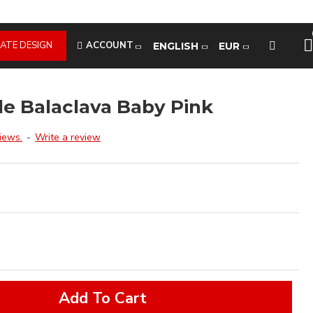
ATE DESIGN
ACCOUNT
ENGLISH
EUR
le Balaclava Baby Pink
iews.
-
Write a review
Add To Cart