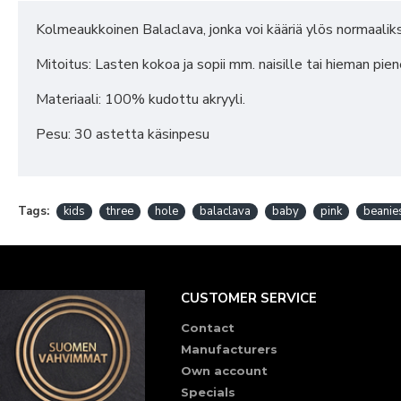
Kolmeaukkoinen Balaclava, jonka voi kääriä ylös normaaliks
Mitoitus: Lasten kokoa ja sopii mm. naisille tai hieman pi
Materiaali: 100% kudottu akryyli.
Pesu: 30 astetta käsinpesu
Tags:
kids
three
hole
balaclava
baby
pink
beanie
CUSTOMER SERVICE
Contact
Manufacturers
Own account
Specials