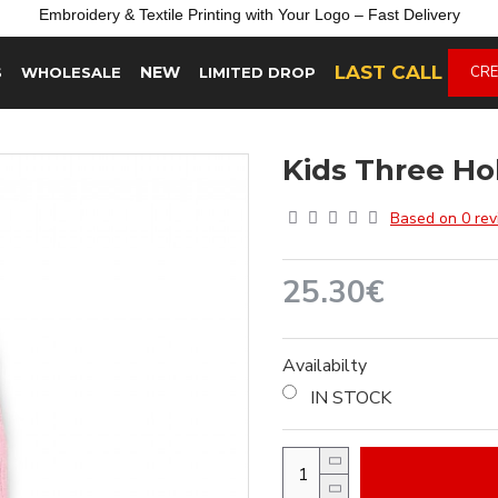
Embroidery &
Textile
Printing
with
Your
Logo –
Fast
Delivery
LAST CALL
NEW
CRE
S
WHOLESALE
LIMITED DROP
Kids Three Ho
Based on 0 rev
25.30€
Availabilty
IN STOCK