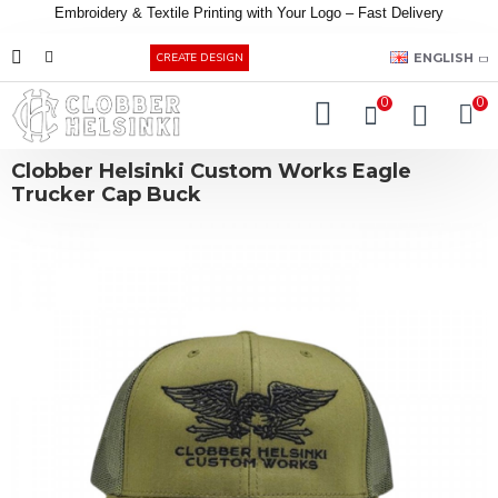
Embroidery &
Textile
Printing
with
Your
Logo –
Fast
Delivery
EUR
ENGLISH
CREATE DESIGN
0
0
Clobber Helsinki Custom Works Eagle
Trucker Cap Buck