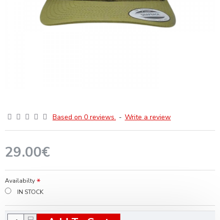
Based on 0 reviews.
-
Write a review
29.00€
Availabilty
IN STOCK