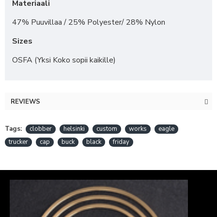
Materiaali
47% Puuvillaa / 25% Polyester/ 28% Nylon
Sizes
OSFA (Yksi Koko sopii kaikille)
REVIEWS
Tags:
clobber
helsinki
custom
works
eagle
trucker
cap
buck
black
friday